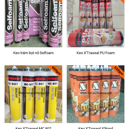
Keo trám bọt nở Selfoam
Keo X'Traseal PU Foam
Keo X'Traseal MC 807
Keo X'Traseal X'Bond