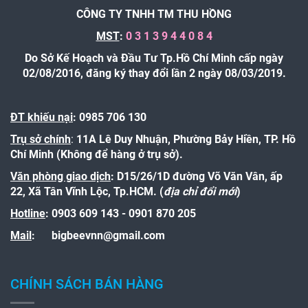
CÔNG TY TNHH TM THU HỒNG
MST
:
0 3 1 3 9 4 4 0 8 4
Do Sở Kế Hoạch và Đầu Tư Tp.Hồ Chí Minh cấp ngày
02/08/2016, đăng ký thay đổi lần 2 ngày 08/03/2019.
ĐT khiếu nại
: 0985 706 130
Trụ sở chính
:
11A Lê Duy Nhuận, Phường Bảy Hiền, TP. Hồ
Chí Minh (Không để hàng ở trụ sở).
Văn phòng giao dịch
: D15/26/1D đường Võ Văn Vân, ấp
22, Xã Tân Vĩnh Lộc, Tp.HCM. (
địa chỉ đổi mới
)
Hotline
:
0903 609 143 - 0901 870 205
Mail
:
bigbeevnn@gmail.com
CHÍNH SÁCH BÁN HÀNG