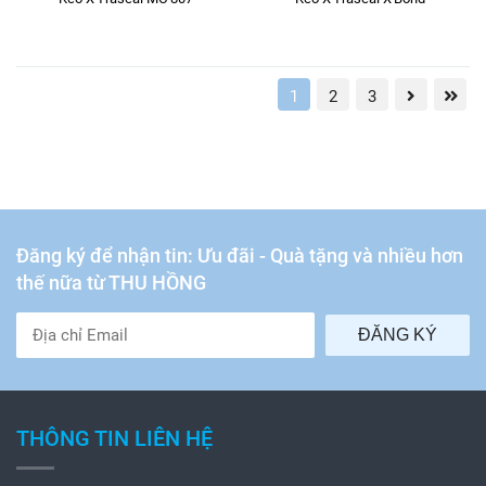
1
2
3
Đăng ký để nhận tin: Ưu đãi - Quà tặng và nhiều hơn
thế nữa từ THU HỒNG
ĐĂNG KÝ
THÔNG TIN LIÊN HỆ