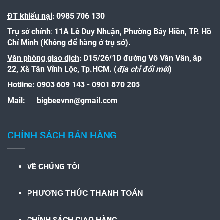
ĐT khiếu nại
: 0985 706 130
Trụ sở chính
:
11A Lê Duy Nhuận, Phường Bảy Hiền, TP. Hồ
Chí Minh (Không để hàng ở trụ sở).
Văn phòng giao dịch
: D15/26/1D đường Võ Văn Vân, ấp
22, Xã Tân Vĩnh Lộc, Tp.HCM. (
địa chỉ đổi mới
)
Hotline
:
0903 609 143 - 0901 870 205
Mail
:
bigbeevnn@gmail.com
CHÍNH SÁCH BÁN HÀNG
VỀ CHÚNG TÔI
PHƯƠNG THỨC THANH TOÁN
CHÍNH SÁCH GIAO HÀNG