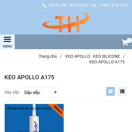
HOTLINE:
0903 609 143 _ 0901 870 205
0
Trang chủ
/
KEO APOLLO - KEO SILICONE
/
KEO APOLLO A175
KEO APOLLO A175
Sắp xếp: