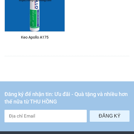
Keo Apollo A175
Đăng ký để nhận tin: Ưu đãi - Quà tặng và nhiều hơn
thế nữa từ THU HỒNG
ĐĂNG KÝ