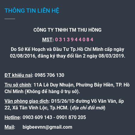
THÔNG TIN LIÊN HỆ
CÔNG TY TNHH TM THU HỒNG
MST
:
0 3 1 3 9 4 4 0 8 4
Do Sở Kế Hoạch và Đầu Tư Tp.Hồ Chí Minh cấp ngày
02/08/2016, đăng ký thay đổi lần 2 ngày 08/03/2019.
ĐT khiếu nại
: 0985 706 130
Trụ sở chính
:
11A Lê Duy Nhuận, Phường Bảy Hiền, TP. Hồ
Chí Minh (Không để hàng ở trụ sở).
Văn phòng giao dịch
: D15/26/1D đường Võ Văn Vân, ấp
22, Xã Tân Vĩnh Lộc, Tp.HCM. (
địa chỉ đổi mới
)
Hotline
:
0903 609 143 - 0901 870 205
Mail
:
bigbeevnn@gmail.com