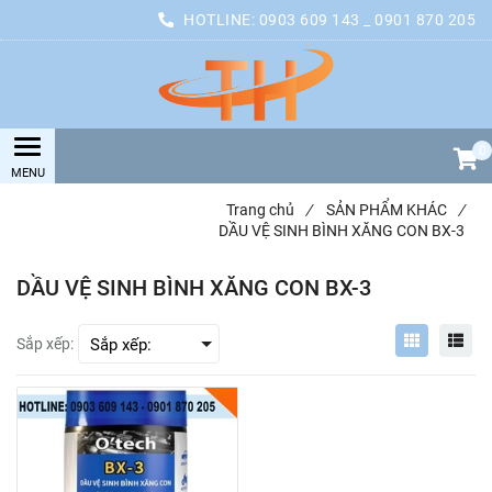
HOTLINE:
0903 609 143 _ 0901 870 205
0
Trang chủ
/
SẢN PHẨM KHÁC
/
DẦU VỆ SINH BÌNH XĂNG CON BX-3
DẦU VỆ SINH BÌNH XĂNG CON BX-3
Sắp xếp: