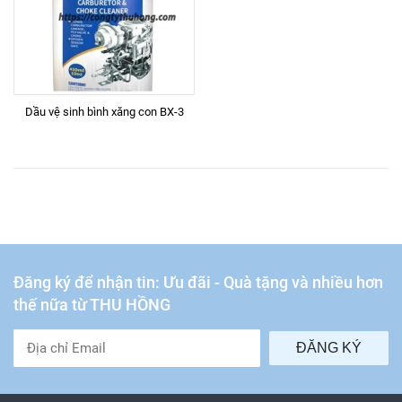
Dầu vệ sinh bình xăng con BX-3
Đăng ký để nhận tin: Ưu đãi - Quà tặng và nhiều hơn
thế nữa từ THU HỒNG
ĐĂNG KÝ