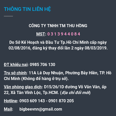
THÔNG TIN LIÊN HỆ
CÔNG TY TNHH TM THU HỒNG
MST
:
0 3 1 3 9 4 4 0 8 4
Do Sở Kế Hoạch và Đầu Tư Tp.Hồ Chí Minh cấp ngày
02/08/2016, đăng ký thay đổi lần 2 ngày 08/03/2019.
ĐT khiếu nại
: 0985 706 130
Trụ sở chính
:
11A Lê Duy Nhuận, Phường Bảy Hiền, TP. Hồ
Chí Minh (Không để hàng ở trụ sở).
Văn phòng giao dịch
: D15/26/1D đường Võ Văn Vân, ấp
22, Xã Tân Vĩnh Lộc, Tp.HCM. (
địa chỉ đổi mới
)
Hotline
:
0903 609 143 - 0901 870 205
Mail
:
bigbeevnn@gmail.com