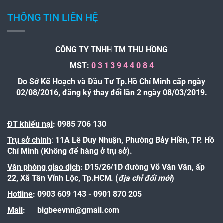
THÔNG TIN LIÊN HỆ
CÔNG TY TNHH TM THU HỒNG
MST
:
0 3 1 3 9 4 4 0 8 4
Do Sở Kế Hoạch và Đầu Tư Tp.Hồ Chí Minh cấp ngày
02/08/2016, đăng ký thay đổi lần 2 ngày 08/03/2019.
ĐT khiếu nại
: 0985 706 130
Trụ sở chính
:
11A Lê Duy Nhuận, Phường Bảy Hiền, TP. Hồ
Chí Minh (Không để hàng ở trụ sở).
Văn phòng giao dịch
: D15/26/1D đường Võ Văn Vân, ấp
22, Xã Tân Vĩnh Lộc, Tp.HCM. (
địa chỉ đổi mới
)
Hotline
:
0903 609 143 - 0901 870 205
Mail
:
bigbeevnn@gmail.com