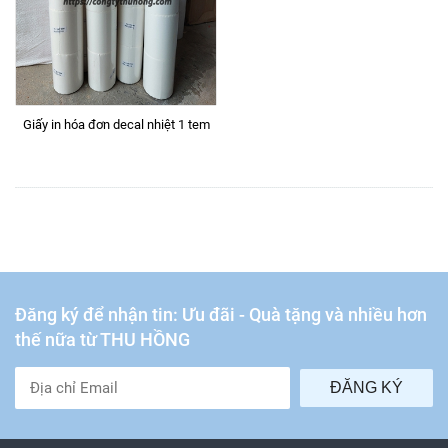
Giấy in hóa đơn decal nhiệt 1 tem
Đăng ký để nhận tin: Ưu đãi - Quà tặng và nhiều hơn
thế nữa từ THU HỒNG
ĐĂNG KÝ