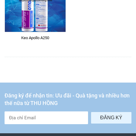
Keo Apollo A250
Đăng ký để nhận tin: Ưu đãi - Quà tặng và nhiều hơn
thế nữa từ THU HỒNG
ĐĂNG KÝ