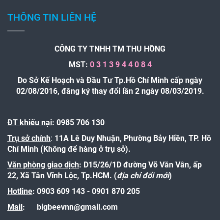
THÔNG TIN LIÊN HỆ
CÔNG TY TNHH TM THU HỒNG
MST
:
0 3 1 3 9 4 4 0 8 4
Do Sở Kế Hoạch và Đầu Tư Tp.Hồ Chí Minh cấp ngày
02/08/2016, đăng ký thay đổi lần 2 ngày 08/03/2019.
ĐT khiếu nại
: 0985 706 130
Trụ sở chính
:
11A Lê Duy Nhuận, Phường Bảy Hiền, TP. Hồ
Chí Minh (Không để hàng ở trụ sở).
Văn phòng giao dịch
: D15/26/1D đường Võ Văn Vân, ấp
22, Xã Tân Vĩnh Lộc, Tp.HCM. (
địa chỉ đổi mới
)
Hotline
:
0903 609 143 - 0901 870 205
Mail
:
bigbeevnn@gmail.com