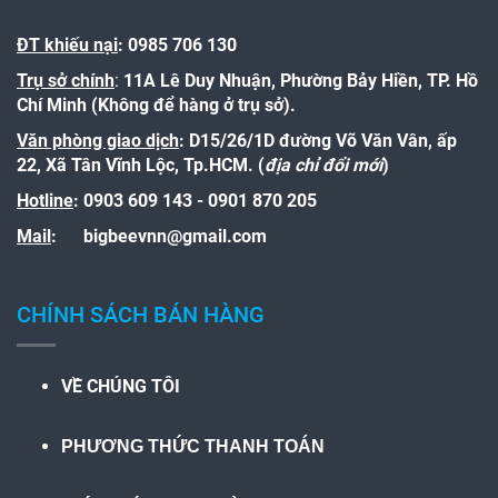
ĐT khiếu nại
: 0985 706 130
Trụ sở chính
:
11A Lê Duy Nhuận, Phường Bảy Hiền, TP. Hồ
Chí Minh (Không để hàng ở trụ sở).
Văn phòng giao dịch
: D15/26/1D đường Võ Văn Vân, ấp
22, Xã Tân Vĩnh Lộc, Tp.HCM. (
địa chỉ đổi mới
)
Hotline
:
0903 609 143 - 0901 870 205
Mail
:
bigbeevnn@gmail.com
CHÍNH SÁCH BÁN HÀNG
VỀ CHÚNG TÔI
PHƯƠNG THỨC THANH TOÁN