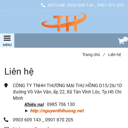
HOTLINE:
0903 609 143 _ 0901 870 205
0
Trang chủ
/
Liên hệ
Liên hệ
CÔNG TY TNHH THƯƠNG MẠI THU HỒNG D15/26/1D
đường Võ Văn Vân, ấp 22, Xã Tân Vĩnh Lộc, Tp.Hồ Chí
Minh
Khiếu nại
: 0985 706 130
►
http://nguyenthihuong.net
0903 609 143 _ 0901 870 205