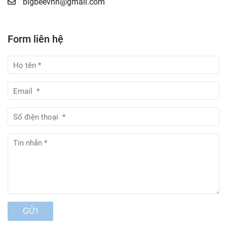
bigbeevnn@gmail.com
Form liên hệ
GỬI